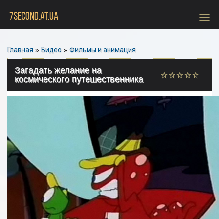
menu
7SECOND.AT.UA
Главная
»
Видео
»
Фильмы и анимация
Загадать желание на
космического путешественника