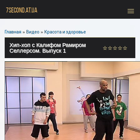
menu
7SECOND.AT.UA
Главная
»
Видео
»
Красота и здоровье
Хип-хоп с Калифом Рамиром
Селлерсом. Выпуск 1