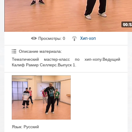
00:5
Просмотры
: 0
Хип-хоп
Описание материала
:
Тематический мастер-класс по хип-хопу.Ведущий
Калиф Рамир Селлерс.Выпуск 1.
Язык
: Русский