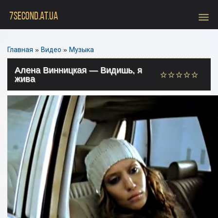
menu
7SECOND.AT.UA
Главная
»
Видео
»
Музыка
Алена Винницкая — Видишь, я
жива