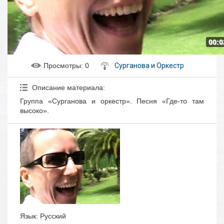
00:0
Просмотры
: 0
Сурганова и Оркестр
Описание материала
:
Группа «Сурганова и оркестр». Песня «Где-то там
высоко».
Язык
: Русский