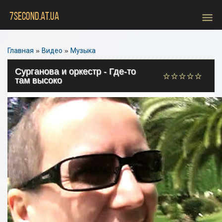
menu
7SECOND.AT.UA
Главная
»
Видео
»
Музыка
Сурганова и оркестр - Где-то
там высоко