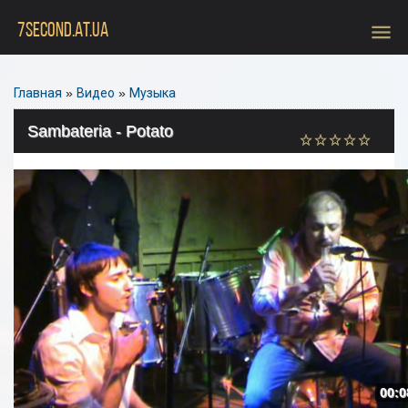
menu
7SECOND.AT.UA
Главная
»
Видео
»
Музыка
Sambateria - Potato
00:0