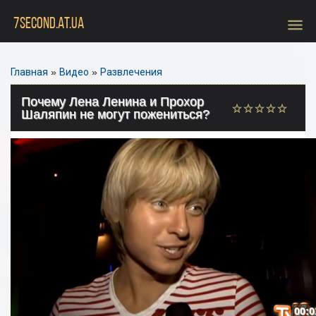
menu
7SECOND.AT.UA
Главная
»
Видео
»
Развлечения
Почему Лена Ленина и Прохор
Шаляпин не могут пожениться?
00:0