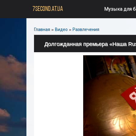
7SECOND.AT.UA
Музыка для 
Главная
»
Видео
»
Развлечения
Долгожданная премьера «Наша Rus