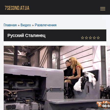
menu
7SECOND.AT.UA
Главная
»
Видео
»
Развлечения
Русский Сталинец
00:0