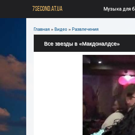
7SECOND.AT.UA
Музыка для 
Главная
»
Видео
»
Развлечения
Все звезды в «Макдоналдсе»