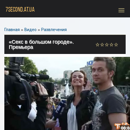
menu
7SECOND.AT.UA
Главная
»
Видео
»
Развлечения
«Секс в большом городе».
Премьера
00:0