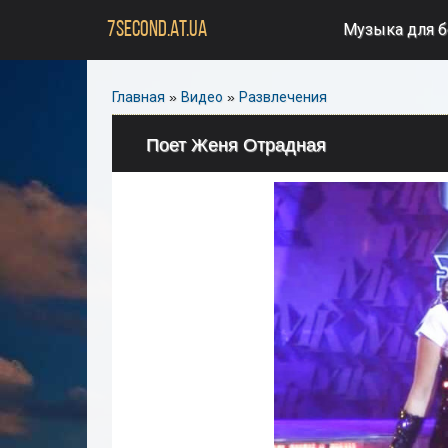
7SECOND.AT.UA
Музыка для 
Главная
»
Видео
»
Развлечения
Поет Женя Отрадная