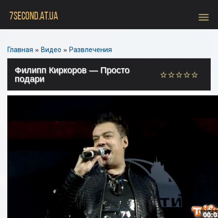
menu
7SECOND.AT.UA
Главная
»
Видео
»
Развлечения
Филипп Киркоров — Просто
подари
00:0