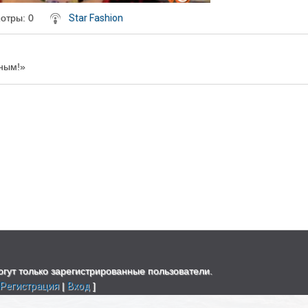
мотры
: 0
Star Fashion
еным!»
гут только зарегистрированные пользователи.
[
Регистрация
|
Вход
]