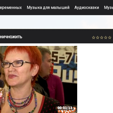
беременных
Музыка для малышей
Аудиосказки
Муз
уничножить
00:01:13