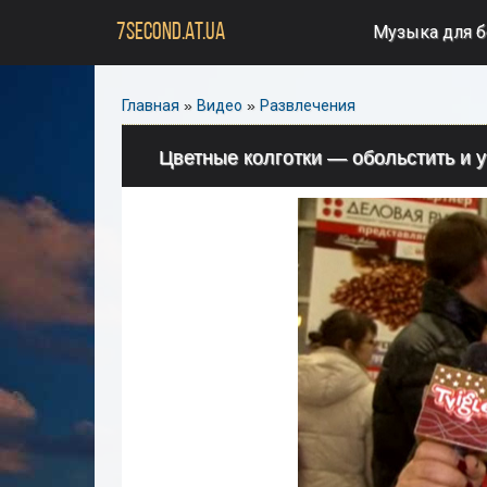
7SECOND.AT.UA
Музыка для 
Главная
»
Видео
»
Развлечения
Цветные колготки — обольстить и 