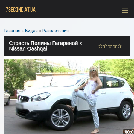
menu
7SECOND.AT.UA
Главная
»
Видео
»
Развлечения
Страсть Полины Гагариной к
Nissan Qashqai
00:0