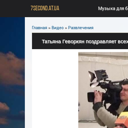
7SECOND.AT.UA
Музыка для 
Главная
»
Видео
»
Развлечения
Татьяна Геворкян поздравляет вс