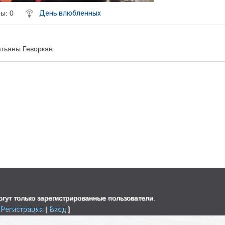
ры
: 0
День влюбленных
атьяны Геворкян.
гут только зарегистрированные пользователи.
[
Регистрация
|
Вход
]