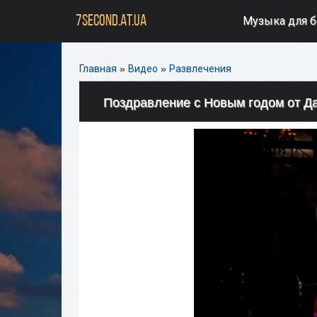
7SECOND.AT.UA
Музыка для 
Главная
»
Видео
»
Развлечения
Поздравление с Новым годом от Д