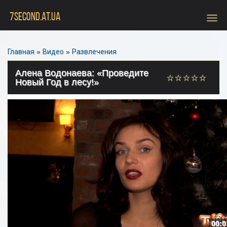
menu
7SECOND.AT.UA
Главная
»
Видео
»
Развлечения
Алена Водонаева: «Проведите
Новый Год в лесу!»
00:0