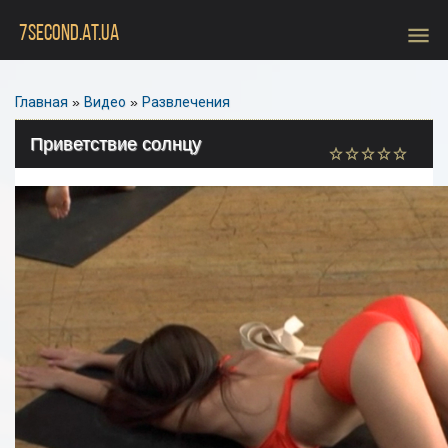
menu
7SECOND.AT.UA
Главная
»
Видео
»
Развлечения
Приветствие солнцу