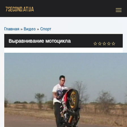
menu
7SECOND.AT.UA
Главная
»
Видео
»
Спорт
Выравнивание мотоцикла