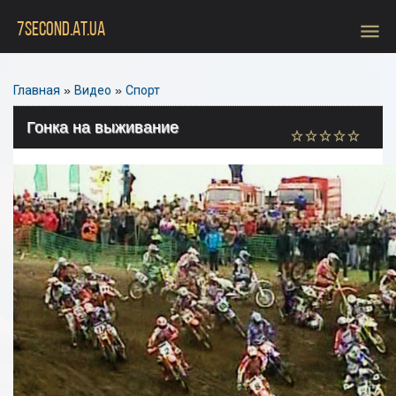
menu
7SECOND.AT.UA
Главная
»
Видео
»
Спорт
Гонка на выживание