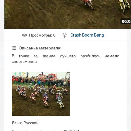
00:0
Просмотры
: 0
Crash Boom Bang
Описание материала
:
В гонке за звание лучшего разбилось немало
спортсменов.
Язык
: Русский