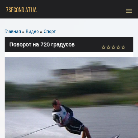
menu
7SECOND.AT.UA
Главная
»
Видео
»
Спорт
Поворот на 720 градусов