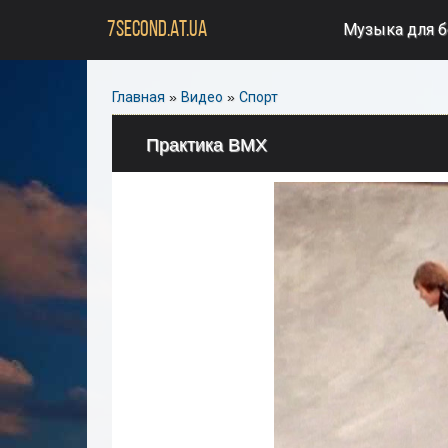
7SECOND.AT.UA
Музыка для 
Главная
»
Видео
»
Спорт
Практика BMX