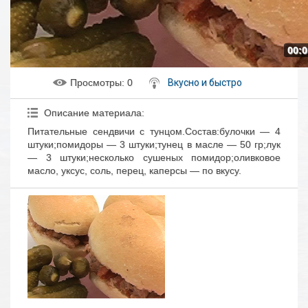
00:0
Просмотры
: 0
Вкусно и быстро
Описание материала
:
Питательные сендвичи с тунцом.Состав:булочки — 4
штуки;помидоры — 3 штуки;тунец в масле — 50 гр;лук
— 3 штуки;несколько сушеных помидор;оливковое
масло, уксус, соль, перец, каперсы — по вкусу.