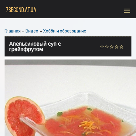
menu
7SECOND.AT.UA
Главная
»
Видео
»
Хобби и образование
Апельсиновый суп с
грейпфрутом