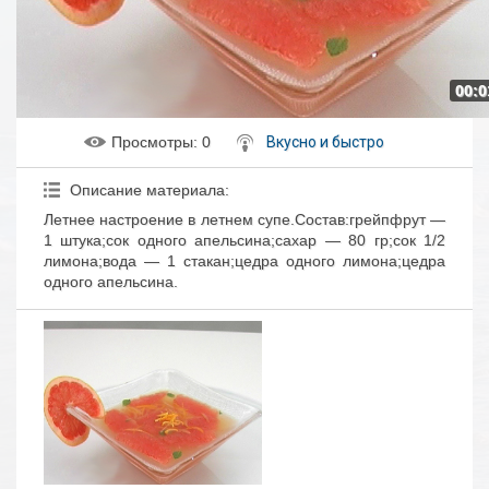
00:0
Просмотры
: 0
Вкусно и быстро
Описание материала
:
Летнее настроение в летнем супе.Состав:грейпфрут —
1 штука;сок одного апельсина;сахар — 80 гр;сок 1/2
лимона;вода — 1 стакан;цедра одного лимона;цедра
одного апельсина.