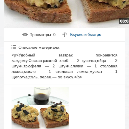
00:0
Просмотры
: 0
Вкусно и быстро
Описание материала
:
<p>Удобный завтрак понравится
каждому.Состав:ржаной хлеб — 2 кусочка;яйца — 2
штуки;трюфеля — 2 штуки;сливки — 1 столовая
ложка;масло — 1 столовая ложка;мускат — 1
щепотка;соль, перец — по вкусу.</p>