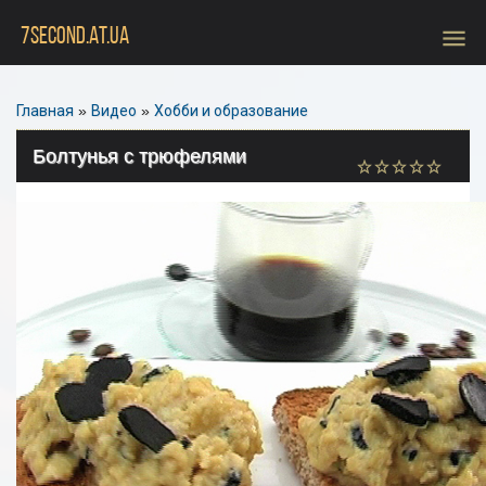
menu
7SECOND.AT.UA
Главная
»
Видео
»
Хобби и образование
Болтунья с трюфелями