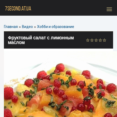
menu
7SECOND.AT.UA
Главная
»
Видео
»
Хобби и образование
Фруктовый салат с лимонным
маслом