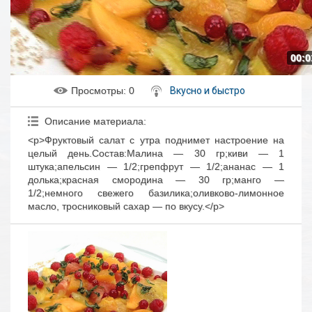
00:0
Просмотры
: 0
Вкусно и быстро
Описание материала
:
<p>Фруктовый салат с утра поднимет настроение на
целый день.Состав:Малина — 30 гр;киви — 1
штука;апельсин — 1/2;грепфрут — 1/2;ананас — 1
долька;красная смородина — 30 гр;манго —
1/2;немного свежего базилика;оливково-лимонное
масло, тросниковый сахар — по вкусу.</p>