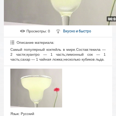
00:0
Просмотры
: 0
Вкусно и быстро
Описание материала
:
Самый популярный коктейль в мире.Состав:текила —
2 части;куантро — 1 часть;лимонный сок — 1
часть;сахар — 1 чайная ложка;несколько кубиков льда.
Язык
: Русский