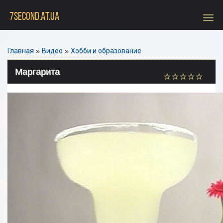
menu
7SECOND.AT.UA
Главная
»
Видео
»
Хобби и образование
Маргарита