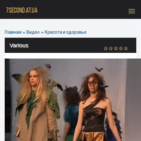
menu
7SECOND.AT.UA
Главная
»
Видео
»
Красота и здоровье
Various