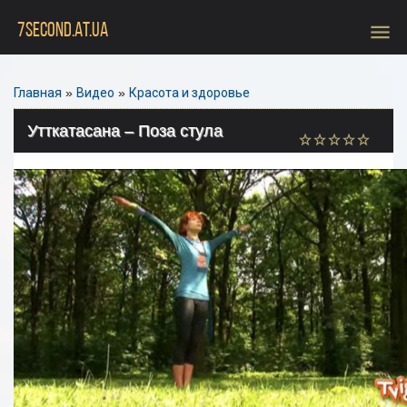
menu
7SECOND.AT.UA
Главная
»
Видео
»
Красота и здоровье
Утткатасана – Поза стула