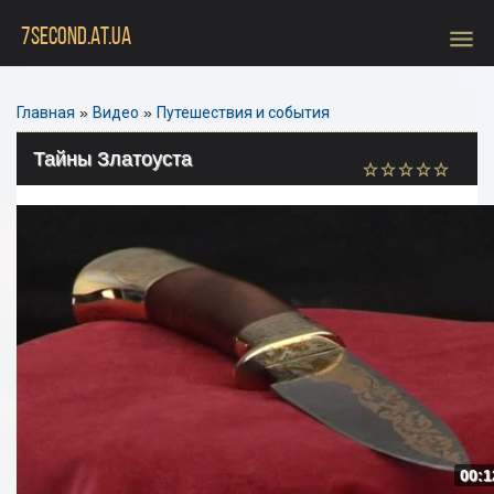
menu
7SECOND.AT.UA
Главная
»
Видео
»
Путешествия и события
Тайны Златоуста
00:1