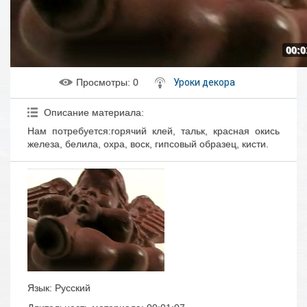
00:0
Просмотры
: 0
Уроки декора
Описание материала
:
Нам потребуется:горячий клей, тальк, красная окись
железа, белила, охра, воск, гипсовый образец, кисти.
Язык
: Русский