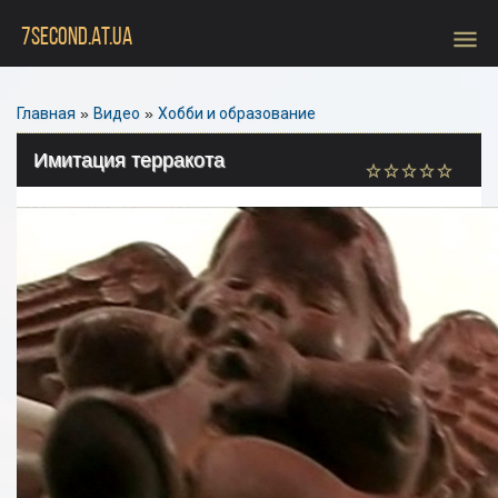
menu
7SECOND.AT.UA
Главная
»
Видео
»
Хобби и образование
Имитация терракота