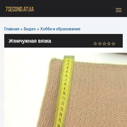
menu
7SECOND.AT.UA
Главная
»
Видео
»
Хобби и образование
Жемчужная вязка