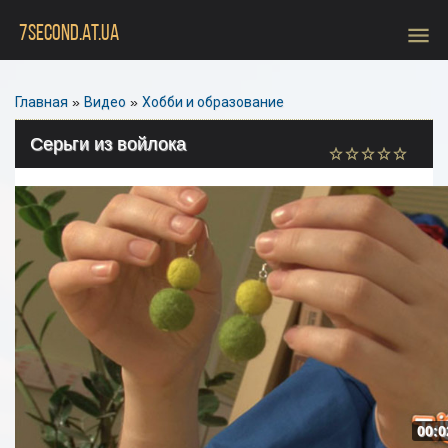
menu
7SECOND.AT.UA
Главная
»
Видео
»
Хобби и образование
Серьги из войлока
00:0