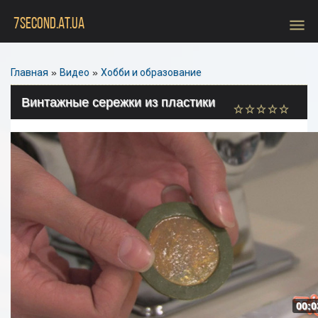
menu
7SECOND.AT.UA
Главная
»
Видео
»
Хобби и образование
Винтажные сережки из пластики
00:0