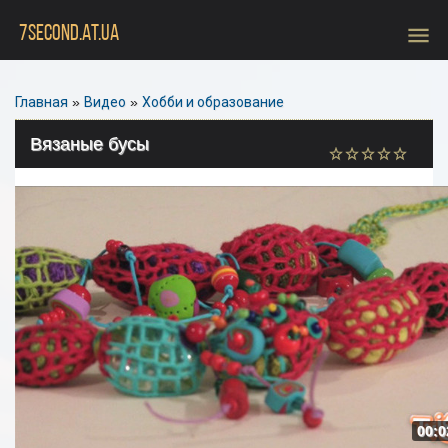
menu
7SECOND.AT.UA
Главная
»
Видео
»
Хобби и образование
Вязаные бусы
00:0