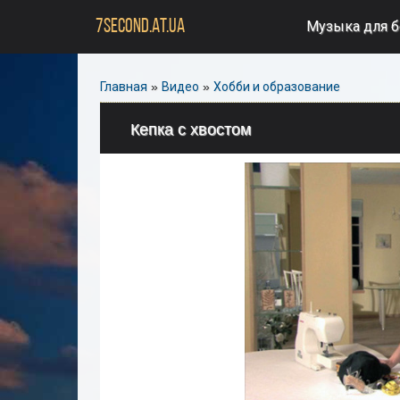
7SECOND.AT.UA
Музыка для 
Главная
»
Видео
»
Хобби и образование
Кепка с хвостом