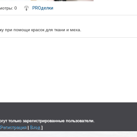
мотры
: 0
PROделки
у при помощи красок для ткани и меха.
гут только зарегистрированные пользователи.
[
Регистрация
|
Вход
]