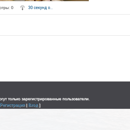
отры
: 0
30 секунд о...
гут только зарегистрированные пользователи.
[
Регистрация
|
Вход
]