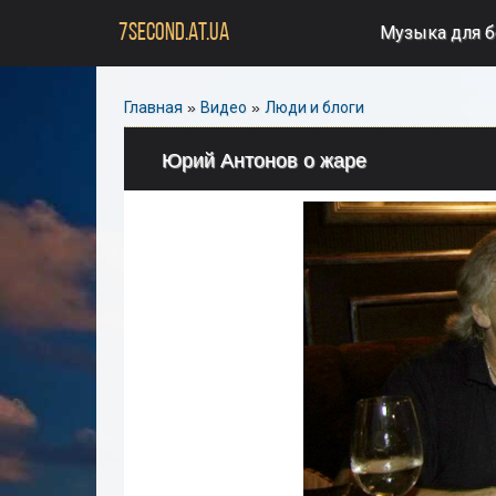
7SECOND.AT.UA
Музыка для 
Главная
»
Видео
»
Люди и блоги
Юрий Антонов о жаре