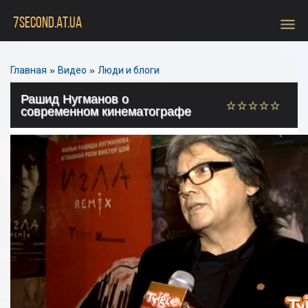
menu
7SECOND.AT.UA
Главная
»
Видео
»
Люди и блоги
Рашид Нугманов о
современном кинематографе