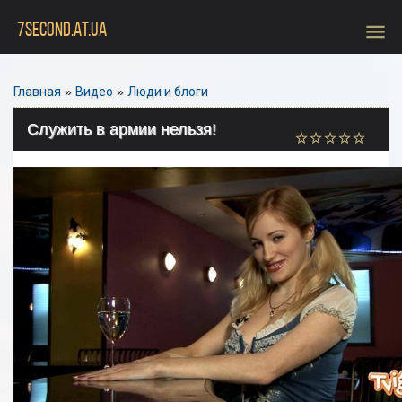
menu
7SECOND.AT.UA
Главная
»
Видео
»
Люди и блоги
Служить в армии нельзя!