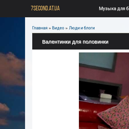
7SECOND.AT.UA
Музыка для 
Главная
»
Видео
»
Люди и блоги
Валентинки для половинки