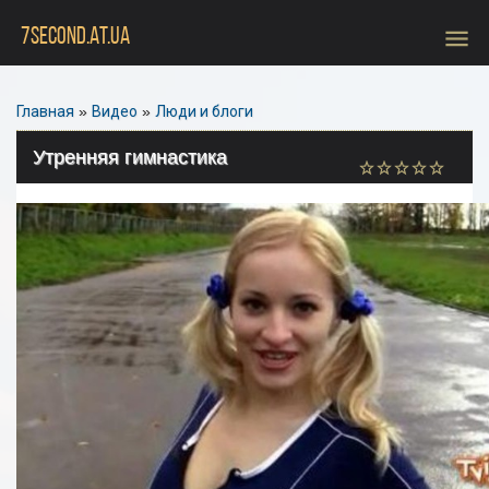
menu
7SECOND.AT.UA
Главная
»
Видео
»
Люди и блоги
Утренняя гимнастика