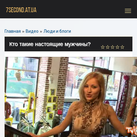
menu
7SECOND.AT.UA
Главная
»
Видео
»
Люди и блоги
Кто такие настоящие мужчины?