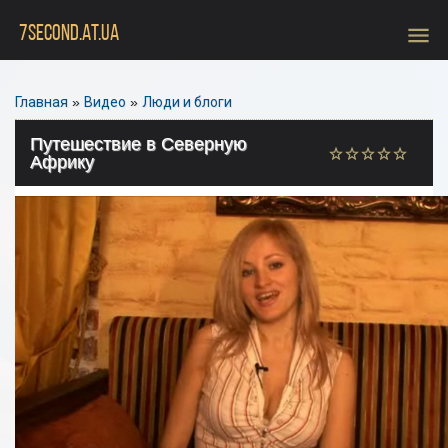
menu
7SECOND.AT.UA
Главная
»
Видео
»
Люди и блоги
Путешествие в Северную
Африку