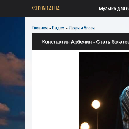
7SECOND.AT.UA
Музыка для 
Главная
»
Видео
»
Люди и блоги
Константин Арбенин - Стать богате