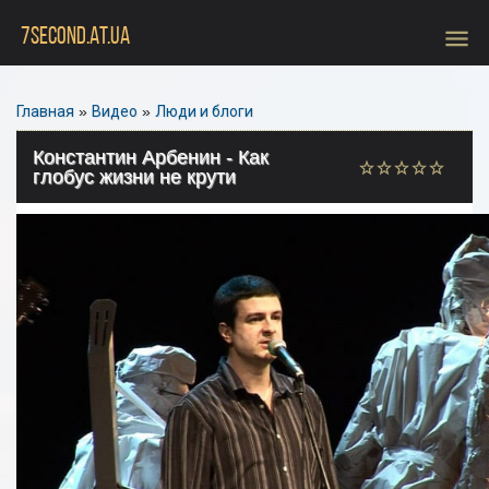
menu
7SECOND.AT.UA
Главная
»
Видео
»
Люди и блоги
Константин Арбенин - Как
глобус жизни не крути