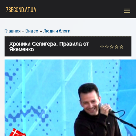
menu
7SECOND.AT.UA
Главная
»
Видео
»
Люди и блоги
Хроники Селигера. Правила от
Якеменко