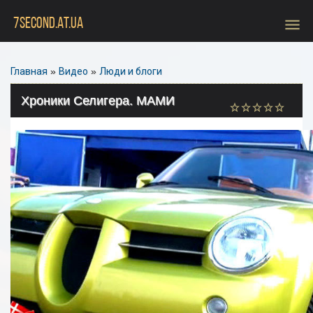
menu
7SECOND.AT.UA
Главная
»
Видео
»
Люди и блоги
Хроники Селигера. МАМИ