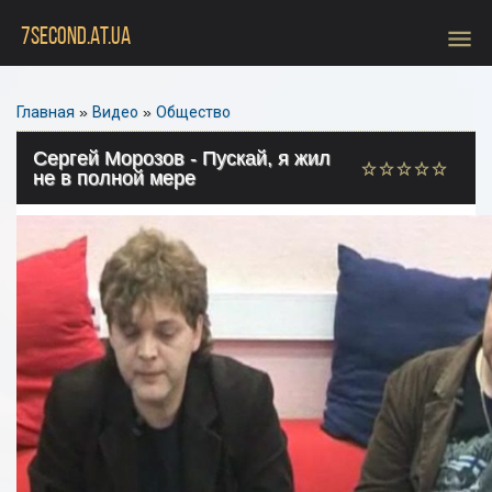
menu
7SECOND.AT.UA
Главная
»
Видео
»
Общество
Сергей Морозов - Пускай, я жил
не в полной мере