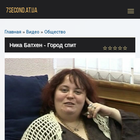
menu
7SECOND.AT.UA
Главная
»
Видео
»
Общество
Ника Батхен - Город спит