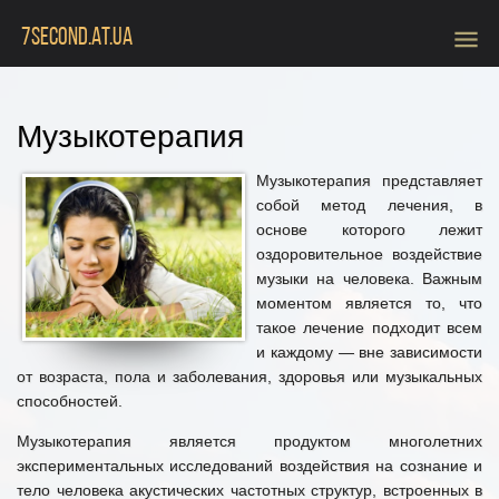
menu
7SECOND.AT.UA
Музыкотерапия
Музыкотерапия представляет
собой метод лечения, в
основе которого лежит
оздоровительное воздействие
музыки на человека. Важным
моментом является то, что
такое лечение подходит всем
и каждому — вне зависимости
от возраста, пола и заболевания, здоровья или музыкальных
способностей.
Музыкотерапия является продуктом многолетних
экспериментальных исследований воздействия на сознание и
тело человека акустических частотных структур, встроенных в